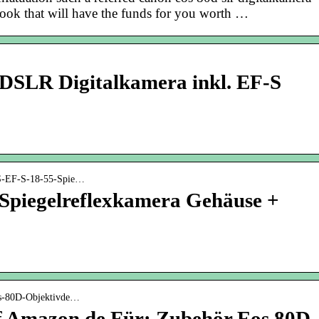
ook that will have the funds for you worth …
SLR Digitalkamera inkl. EF-S
OS-EF-S-18-55-Spie…
piegelreflexkamera Gehäuse +
os-80D-Objektivde…
f Amazon.de Für: Zubehör Eos 80D