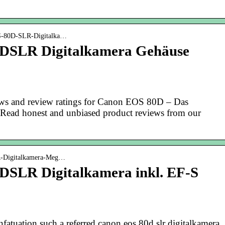
OS-80D-SLR-Digitalka…
DSLR Digitalkamera Gehäuse
ews and review ratings for Canon EOS 80D – Das
ead honest and unbiased product reviews from our
R-Digitalkamera-Meg…
SLR Digitalkamera inkl. EF-S
fatuation such a referred canon eos 80d slr digitalkamera