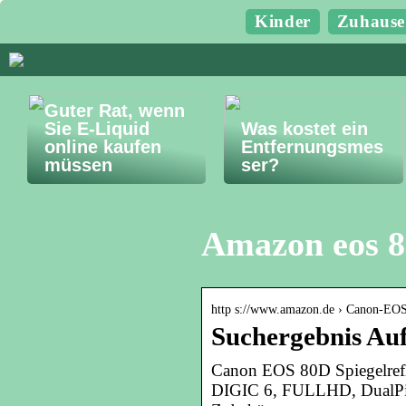
Kinder
Zuhause
Guter Rat, wenn
Sie E-Liquid
Was kostet ein
online kaufen
Entfernungsmes
müssen
ser?
Amazon eos 
http s://www.amazon.de › Canon-E
Suchergebnis Au
Canon EOS 80D Spiegelref
DIGIC 6, FULLHD, DualPix