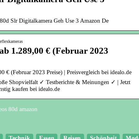
80d Slr Digitalkamera Geh Use 3 Amazon De
reflexkameras
b 1.289,00 € (Februar 2023
€ (Februar 2023 Preise) | Preisvergleich bei idealo.de
oße Shopvielfalt ✓ Testberichte & Meinungen ✓ | Jetzt
ig kaufen bei idealo.de
eos 80d amazon
Technik
Essen
Reisen
Schönheit
Mod