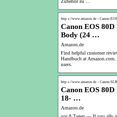
Zubehör zu …
http s://www.amazon.de › Canon-E
Canon EOS 80D 
Body (24 …
Amazon.de
Find helpful customer revi
Handbuch at Amazon.com. R
users.
http s://www.amazon.de › Canon-SL
Canon EOS 80D D
18- …
Amazon.de
vor 8 Tagen — If you ally in