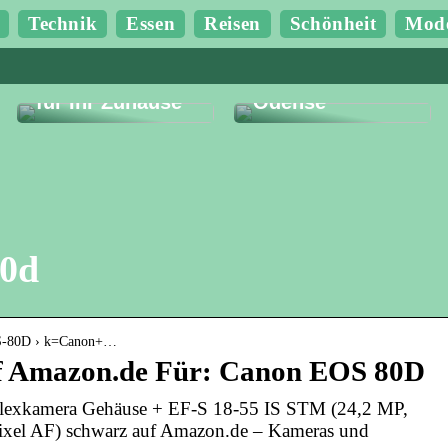
Technik
Essen
Reisen
Schönheit
Mod
Finden Sie die
Budgetfreundlic
gute Ersparnis
he Erlebnisse in
für Ihr Zuhause
Odense
80d
OS-80D › k=Canon+…
f Amazon.de Für: Canon EOS 80D
lexkamera Gehäuse + EF-S 18-55 IS STM (24,2 MP,
el AF) schwarz auf Amazon.de – Kameras und