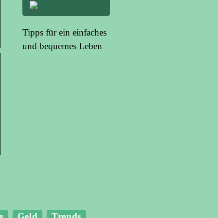
Tipps für ein einfaches
und bequemes Leben
Eine neue
Unit-IT ist ein
e
Geld
Trends