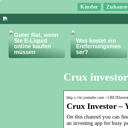
Kinder
Zuhause
Guter Rat, wenn
Sie E-Liquid
Was kostet ein
online kaufen
Entfernungsmes
müssen
ser?
Crux investo
http s://m.youtube.com › CRUXInves
Crux Investor –
On this channel you can fin
an investing app for busy pe