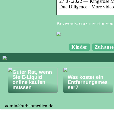
27.07.2022 — Kingsrose Min
Due Diligence · More vide
Keywords: crux investor you
Kinder
Zuhause
Guter Rat, wenn
Sie E-Liquid
Was kostet ein
online kaufen
Entfernungsmes
müssen
ser?
admin@urbanmedien.de