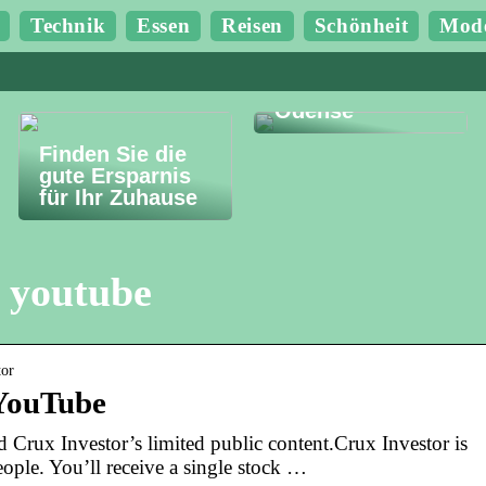
Technik
Essen
Reisen
Schönheit
Mod
Budgetfreundlic
he Erlebnisse in
Odense
Finden Sie die
gute Ersparnis
für Ihr Zuhause
r youtube
tor
 YouTube
d Crux Investor’s limited public content.Crux Investor is
ople. You’ll receive a single stock …