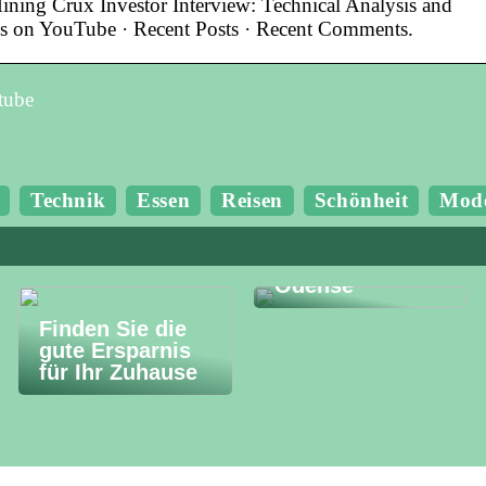
ing Crux Investor Interview: Technical Analysis and
os on YouTube · Recent Posts · Recent Comments.
tube
Technik
Essen
Reisen
Schönheit
Mod
Budgetfreundlic
he Erlebnisse in
Odense
Finden Sie die
gute Ersparnis
für Ihr Zuhause