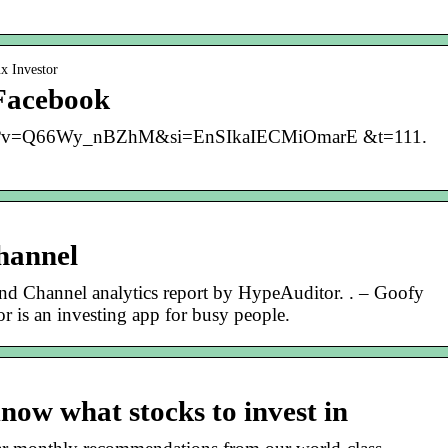
x Investor
 Facebook
atch?v=Q66Wy_nBZhM&si=EnSIkaIECMiOmarE &t=111.
hannel
d Channel analytics report by HypeAuditor. . – Goofy
 is an investing app for busy people.
now what stocks to invest in