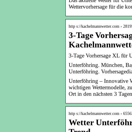
Das aktuelle Wetter für Unt
Wettervorhersage für die k
http s://kachelmannwetter.com › 2819
3-Tage Vorhersag
Kachelmannwett
3-Tage Vorhersage XL für U
Unterföhring. München, Bay
Unterföhring. Vorhersagedi
Unterföhring – Innovative W
wichtigen Wettermodelle, z
Ort in den nächsten 3 Tagen
http s://kachelmannwetter.com › 6556
Wetter Unterföhr
Trend …