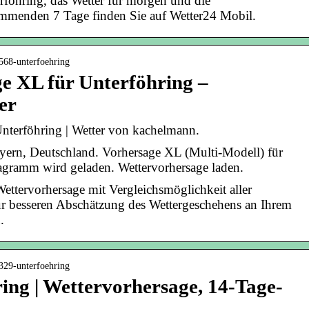
erföhring, das Wetter für morgen und die
ommenden 7 Tage finden Sie auf Wetter24 Mobil.
568-unterfoehring
e XL für Unterföhring –
er
nterföhring | Wetter von kachelmann.
ern, Deutschland. Vorhersage XL (Multi-Modell) für
agramm wird geladen. Wettervorhersage laden.
ettervorhersage mit Vergleichsmöglichkeit aller
ur besseren Abschätzung des Wettergeschehens an Ihrem
.
329-unterfoehring
ing | Wettervorhersage, 14-Tage-