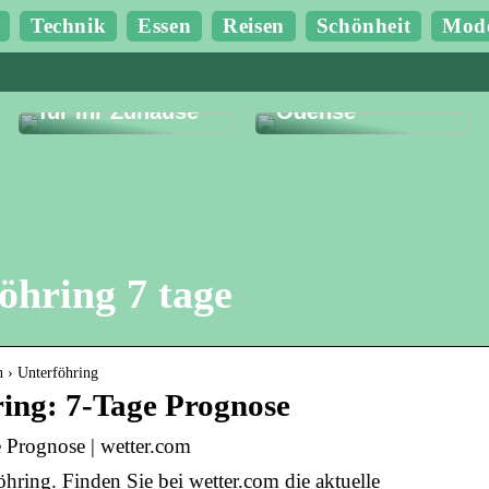
Technik
Essen
Reisen
Schönheit
Mod
Finden Sie die
Budgetfreundlic
gute Ersparnis
he Erlebnisse in
für Ihr Zuhause
Odense
öhring 7 tage
n › Unterföhring
ing: 7-Tage Prognose
 Prognose | wetter.com
hring. Finden Sie bei wetter.com die aktuelle