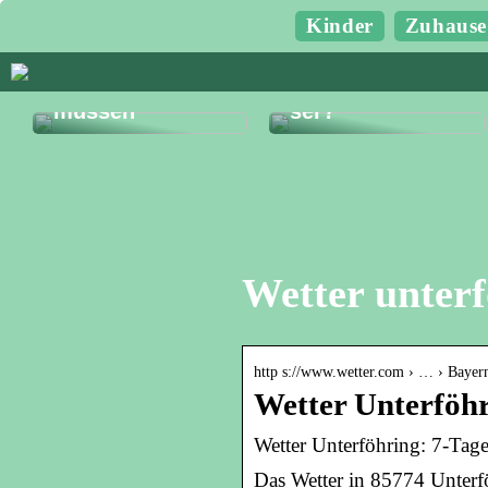
Kinder
Zuhause
Guter Rat, wenn
Sie E-Liquid
Was kostet ein
online kaufen
Entfernungsmes
müssen
ser?
Wetter unterf
http s://www.wetter.com › … › Bayer
Wetter Unterföhr
Wetter Unterföhring: 7-Tage
Das Wetter in 85774 Unterfö